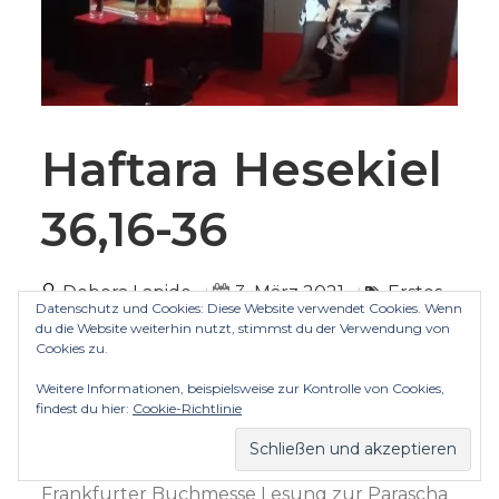
Haftara Hesekiel
36,16-36
Debora Lapide
3. März 2021
Erstes
Datenschutz und Cookies: Diese Website verwendet Cookies. Wenn
Testament
Haftara-Prophetenlesung
du die Website weiterhin nutzt, stimmst du der Verwendung von
Cookies zu.
Hesekiel
Jüdisch-christlicher Dialog
Propheten
Weitere Informationen, beispielsweise zur Kontrolle von Cookies,
findest du hier:
Cookie-Richtlinie
Yuval Lapide und Christel Holl mit Pater
Mauritius im Oktober 2018 auf der
Frankfurter Buchmesse Lesung zur Parascha