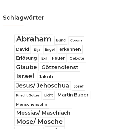
Schlagwörter
Abraham
Bund
Corona
David
erkennen
Elija
Engel
Erlösung
Feuer
Gebote
Exil
Glaube
Götzendienst
Israel
Jakob
Jesus/ Jehoschua
Josef
Martin Buber
Licht
Knecht Gottes
Menschensohn
Messias/ Maschiach
Mose/ Mosche