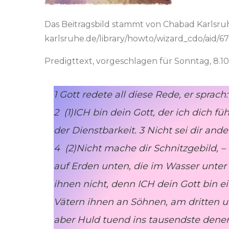
Das Beitragsbild stammt von Chabad Karlsru
karlsruhe.de/library/howto/wizard_cdo/aid/
Predigttext, vorgeschlagen für Sonntag, 8.1
1 Gott redete all diese Rede, er sprach
2 (1)ICH bin dein Gott, der ich dich
der Dienstbarkeit. 3 Nicht sei dir and
4 (2)Nicht mache dir Schnitzgebild, –
auf Erden unten, die im Wasser unter d
ihnen nicht, denn ICH dein Gott bin e
Vätern ihnen an Söhnen, am dritten u
aber Huld tuend ins tausendste dene