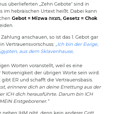
us überlieferten „Zehn Gebote“ sind in
 es im hebräischen Urtext heißt. Dabei kann
schen
Gebot = Mizwa מצווה, Gesetz = Chok
eiden.
 Zählung anschauen, so ist das 1. Gebot gar
ein Vertrauensvorschuss:
„Ich bin der Ewige,
 Ägypten, aus dem Sklavenhause,
gen Worten voranstellt, weil es eine
r Notwenigkeit der übrigen Worte sein wird.
t gibt ER und schafft die Vertrauensbasis.
, erinnere dich an deine Errettung aus der
der ICH dich herausführte. Darum bin ICH
, MEIN Erstgeborener.“
r neben IHM gibt, denn kein anderer Gott