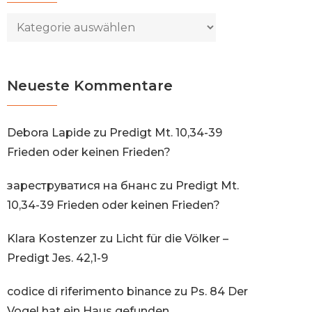
Kategorien
Neueste Kommentare
Debora Lapide
zu
Predigt Mt. 10,34-39
Frieden oder keinen Frieden?
зареструватися на бнанс
zu
Predigt Mt.
10,34-39 Frieden oder keinen Frieden?
Klara Kostenzer
zu
Licht für die Völker –
Predigt Jes. 42,1-9
codice di riferimento binance
zu
Ps. 84 Der
Vogel hat ein Haus gefunden