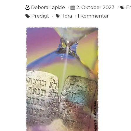
Debora Lapide
2. Oktober 2023
E
zu
Predigt
Tora
1 Kommentar
Die
Zehn
Worte
2.Mos.
20,1–
17