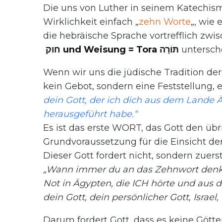
Die uns von Luther in seinem Katechism
Wirklichkeit einfach „
zehn Worte
„, wie
die hebräische Sprache vortrefflich zwi
חוק und Weisung = Tora תּוֹרָה
untersch
Wenn wir uns die jüdische Tradition der
kein Gebot, sondern eine Feststellung, 
dein Gott, der ich dich aus dem Lande
herausgeführt habe.“
Es ist das erste WORT, das Gott den übri
Grundvoraussetzung für die Einsicht de
Dieser Gott fordert nicht, sondern zuers
„Wann immer du an das Zehnwort denkst
Not in Ägypten, die ICH hörte und aus 
dein Gott, dein persönlicher Gott, Israel
Darum fordert Gott, dass es keine Götte