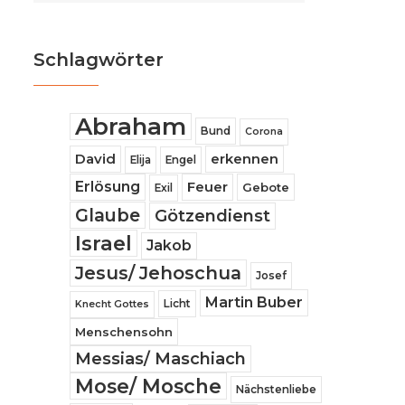
Schlagwörter
Abraham
Bund
Corona
David
erkennen
Elija
Engel
Erlösung
Feuer
Gebote
Exil
Glaube
Götzendienst
Israel
Jakob
Jesus/ Jehoschua
Josef
Martin Buber
Licht
Knecht Gottes
Menschensohn
Messias/ Maschiach
Mose/ Mosche
Nächstenliebe