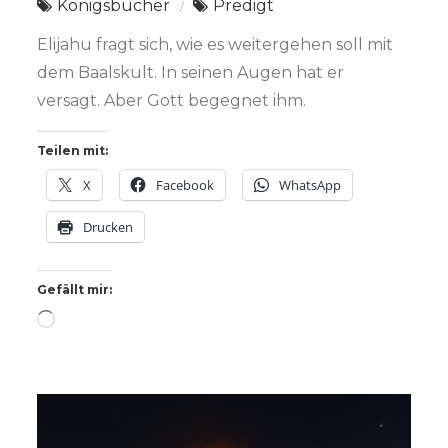
Königsbücher
Predigt
Elijahu fragt sich, wie es weitergehen soll mit
dem Baalskult. In seinen Augen hat er
versagt. Aber Gott begegnet ihm.
Teilen mit:
X
Facebook
WhatsApp
Drucken
Gefällt mir:
Wird
geladen …