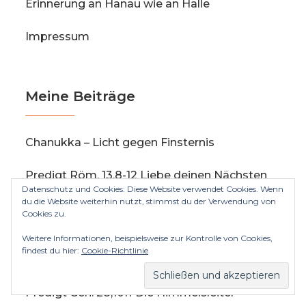
Erinnerung an Hanau wie an Halle
Impressum
Meine Beiträge
Chanukka – Licht gegen Finsternis
Predigt Röm. 13,8-12 Liebe deinen Nächsten
Datenschutz und Cookies: Diese Website verwendet Cookies. Wenn
du die Website weiterhin nutzt, stimmst du der Verwendung von
Sieben Tage leben in Hütten
Cookies zu.
Weitere Informationen, beispielsweise zur Kontrolle von Cookies,
Rosch haSchana – Fest und Tragödie der
findest du hier:
Cookie-Richtlinie
Menschheit
Predigt Gen. 28,10ff Die Himmelsleiter