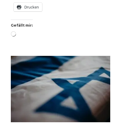
Drucken
Gefällt mir:
Wird
geladen …