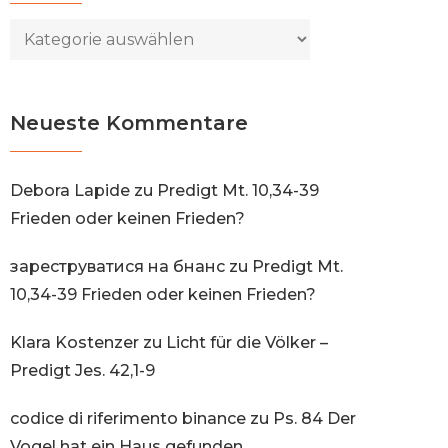
Kategorien
Neueste Kommentare
Debora Lapide
zu
Predigt Mt. 10,34-39
Frieden oder keinen Frieden?
зареструватися на бнанс
zu
Predigt Mt.
10,34-39 Frieden oder keinen Frieden?
Klara Kostenzer
zu
Licht für die Völker –
Predigt Jes. 42,1-9
codice di riferimento binance
zu
Ps. 84 Der
Vogel hat ein Haus gefunden