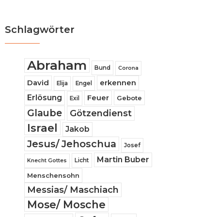
Schlagwörter
Abraham
Bund
Corona
David
erkennen
Elija
Engel
Erlösung
Feuer
Gebote
Exil
Glaube
Götzendienst
Israel
Jakob
Jesus/ Jehoschua
Josef
Martin Buber
Licht
Knecht Gottes
Menschensohn
Messias/ Maschiach
Mose/ Mosche