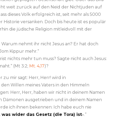
ht weit zurück auf den Neid der Nichtjuden auf
ss dieses Volk erfolgreich ist, seit mehr als 5000
er Historie versanken. Doch bis heute ist es populär
in die jüdische Religion mitleidvoll mit der
 Warum nehmt ihr nicht Jesus an? Er hat doch
n Jom Kippur mehr.“
hrist nichts mehr tun muss? Sagte nicht auch Jesus:
aht.“ (Mt 3:2;
Mt. 4,17
)?
r zu mir sagt: Herr, Herr! wird in
den Willen meines Vaters in den Himmeln
gen: Herr, Herr, haben wir nicht in deinem Namen
en Dämonen ausgetrieben und in deinem Namen
de ich ihnen bekennen: Ich habe euch nie
 was wider das Gesetz (die Tora) ist
».“