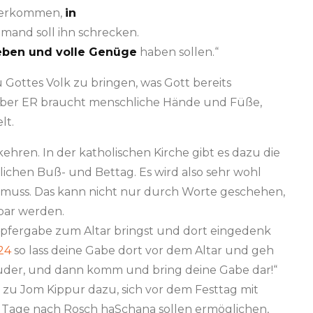
ederkommen,
in
emand soll ihn schrecken.
eben und volle Genüge
haben sollen.“
zu Gottes Volk zu bringen, was Gott bereits
. Aber ER braucht menschliche Hände und Füße,
lt.
hren. In der katholischen Kirche gibt es dazu die
rlichen Buß- und Bettag. Es wird also sehr wohl
 muss. Das kann nicht nur durch Worte geschehen,
bar werden.
fergabe zum Altar bringst und dort eingedenk
24
so lass deine Gabe dort vor dem Altar und geh
ruder, und dann komm und bring deine Gabe dar!“
 zu Jom Kippur dazu, sich vor dem Festtag mit
 Tage nach Rosch haSchana sollen ermöglichen,