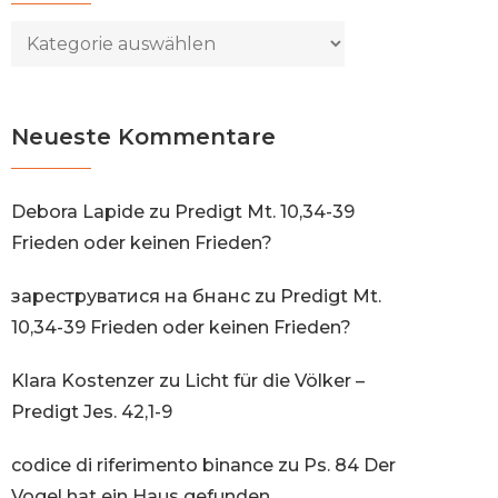
Kategorien
Neueste Kommentare
Debora Lapide
zu
Predigt Mt. 10,34-39
Frieden oder keinen Frieden?
зареструватися на бнанс
zu
Predigt Mt.
10,34-39 Frieden oder keinen Frieden?
Klara Kostenzer
zu
Licht für die Völker –
Predigt Jes. 42,1-9
codice di riferimento binance
zu
Ps. 84 Der
Vogel hat ein Haus gefunden