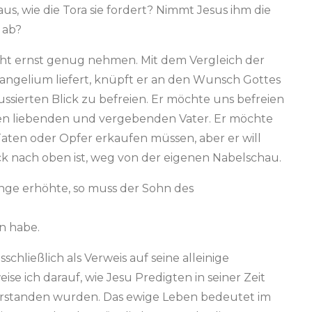
, wie die Tora sie fordert? Nimmt Jesus ihm die
 ab?
nicht ernst genug nehmen. Mit dem Vergleich der
ngelium liefert, knüpft er an den Wunsch Gottes
ssierten Blick zu befreien. Er möchte uns befreien
 den liebenden und vergebenden Vater. Er möchte
 Taten oder Opfer erkaufen müssen, aber er will
ck nach oben ist, weg von der eigenen Nabelschau.
nge erhöhte, so muss der Sohn des
en habe.
chließlich als Verweis auf seine alleinige
se ich darauf, wie Jesu Predigten in seiner Zeit
 verstanden wurden. Das ewige Leben bedeutet im