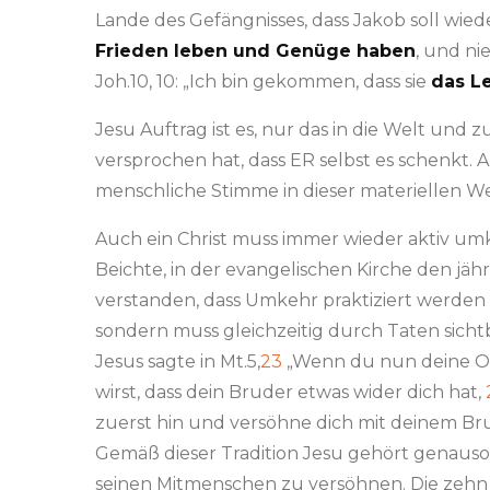
Lande des Gefängnisses, dass Jakob soll wi
Frieden leben und Genüge haben
, und ni
Joh.10, 10: „Ich bin gekommen, dass sie
das L
Jesu Auftrag ist es, nur das in die Welt und 
versprochen hat, dass ER selbst es schenkt
menschliche Stimme in dieser materiellen We
Auch ein Christ muss immer wieder aktiv umke
Beichte, in der evangelischen Kirche den jäh
verstanden, dass Umkehr praktiziert werden
sondern muss gleichzeitig durch Taten sicht
Jesus sagte in Mt.5,
23
„Wenn du nun deine Op
wirst, dass dein Bruder etwas wider dich hat,
zuerst hin und versöhne dich mit deinem B
Gemäß dieser Tradition Jesu gehört genauso
seinen Mitmenschen zu versöhnen. Die zehn