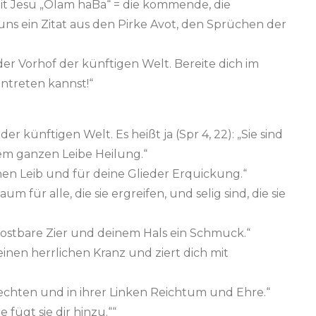
it Jesu „Olam haBa“ = die kommende, die
uns ein Zitat aus den Pirke Avot, den Sprüchen der
der Vorhof der künftigen Welt. Bereite dich im
intreten kannst!“
er künftigen Welt. Es heißt ja (Spr 4, 22): „Sie sind
hrem ganzen Leibe Heilung.“
einen Leib und für deine Glieder Erquickung.“
aum für alle, die sie ergreifen, und selig sind, die sie
e kostbare Zier und deinem Hals ein Schmuck.“
 einen herrlichen Kranz und ziert dich mit
r Rechten und in ihrer Linken Reichtum und Ehre.“
 fügt sie dir hinzu.““