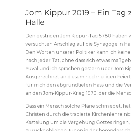
Jom Kippur 2019 – Ein Tag
Halle
Den gestrigen Jom Kippur-Tag 5780 haben wi
versuchten Anschlag auf die Synagoge in Hall
Den Worten unserer Politiker kann ich kein
nach jeder Tat, ohne dass sich etwas maßgebl
Yuval und ich sprachen gestern über Jom K
Ausgerechnet an diesem hochheiligen Feiertag
für mich den abgrundtiefen Hass und die Ve
an den Jom-Kippur-Krieg 1973, der die Mensche
Dass ein Mensch solche Pläne schmiedet, hat 
Christen durch die tradierte Kirchenlehre n
Kasteiung um die Vergebung Gottes ringen, 
zurückgeblieben Juden in der besonders chri