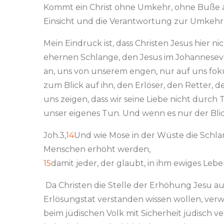
Kommt ein Christ ohne Umkehr, ohne Buße aus
Einsicht und die Verantwortung zur Umkehr
Mein Eindruck ist, dass Christen Jesus hier 
ehernen Schlange, den Jesus im Johanneseva
an, uns von unserem engen, nur auf uns foku
zum Blick auf ihn, den Erlöser, den Retter,
uns zeigen, dass wir seine Liebe nicht durch
unser eigenes Tun. Und wenn es nur der Bli
Joh.3,
14
Und wie Mose in der Wüste die Schla
Menschen erhöht werden,
15
damit jeder, der glaubt, in ihm ewiges Leb
Da Christen die Stelle der Erhöhung Jesu auss
Erlösungstat verstanden wissen wollen, verwei
beim jüdischen Volk mit Sicherheit jüdisch