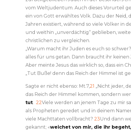
vom Weltjudentum. Auch dieses Vorurteil ge
ein von Gott erwähltes Volk. Dazu der Neid, da
Jahren existiert, während so viele Völker in d
und weithin „unverdächtig“ geblieben, weiterh
christlichen zu vergleichen.
„Warum macht ihr Juden es euch so schwer?
alles für uns getan. Dann braucht ihr keine
Aber meinte Jesus das wirklich so, dass ein C
„Tut Buße! denn das Reich der Himmel ist gen
Sagte er nicht ebenso: Mt.7,
21
„Nicht jeder, de
das Reich der Himmel kommen, sondern wer 
tut
.
22
Viele werden an jenem Tage zu mir sa
als Propheten geredet und in deinem Nam
viele Machttaten vollbracht?
23
Und dann wer
gekannt; «
weichet von mir, die ihr begeht,