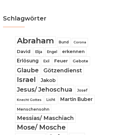
Schlagwörter
Abraham
Bund
Corona
David
erkennen
Elija
Engel
Erlösung
Feuer
Gebote
Exil
Glaube
Götzendienst
Israel
Jakob
Jesus/ Jehoschua
Josef
Martin Buber
Licht
Knecht Gottes
Menschensohn
Messias/ Maschiach
Mose/ Mosche