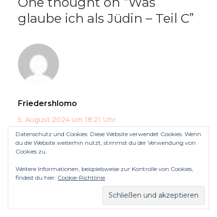
One thought on “
Was
glaube ich als Jüdin – Teil C
”
Friedershlomo
5. August 2024 um 18:21 Uhr
Voller Kraft geschrieben. Danke. Toda raba.
Datenschutz und Cookies: Diese Website verwendet Cookies. Wenn
du die Website weiterhin nutzt, stimmst du der Verwendung von
Cookies zu.
Wird geladen …
Weitere Informationen, beispielsweise zur Kontrolle von Cookies,
Antworten
findest du hier:
Cookie-Richtlinie