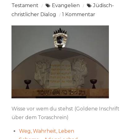
Testament
Evangelien
Jüdisch-
zu
christlicher Dialog
1 Kommentar
Was
glaube
ich
als
Jüdin
–
Teil
C
Wisse vor wem du stehst (Goldene Inschrift
über dem Toraschrein)
Weg, Wahrheit, Leben