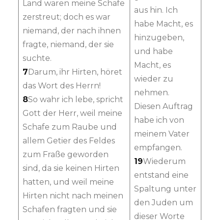
Land waren meine Schafe
aus hin. Ich
zerstreut; doch es war
habe Macht, es
niemand, der nach ihnen
hinzugeben,
fragte, niemand, der sie
und habe
suchte.
Macht, es
7
Darum, ihr Hirten, höret
wieder zu
das Wort des Herrn!
nehmen.
8
So wahr ich lebe, spricht
Diesen Auftrag
Gott der Herr, weil meine
habe ich von
Schafe zum Raube und
meinem Vater
allem Getier des Feldes
empfangen.
zum Fraße geworden
19
Wiederum
sind, da sie keinen Hirten
entstand eine
hatten, und weil meine
Spaltung unter
Hirten nicht nach meinen
den Juden um
Schafen fragten und sie
dieser Worte