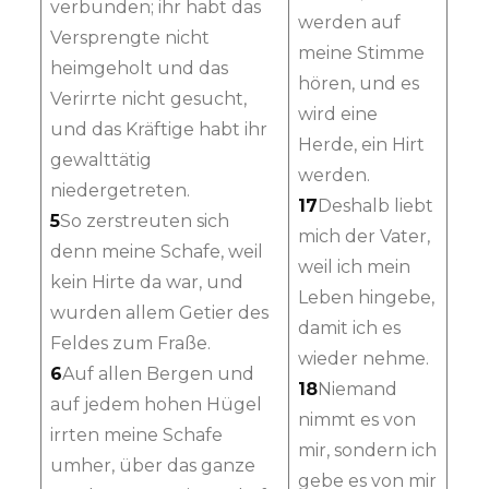
verbunden; ihr habt das
werden auf
Versprengte nicht
meine Stimme
heimgeholt und das
hören, und es
Verirrte nicht gesucht,
wird eine
und das Kräftige habt ihr
Herde, ein Hirt
gewalttätig
werden.
niedergetreten.
17
Deshalb liebt
5
So zerstreuten sich
mich der Vater,
denn meine Schafe, weil
weil ich mein
kein Hirte da war, und
Leben hingebe,
wurden allem Getier des
damit ich es
Feldes zum Fraße.
wieder nehme.
6
Auf allen Bergen und
18
Niemand
auf jedem hohen Hügel
nimmt es von
irrten meine Schafe
mir, sondern ich
umher, über das ganze
gebe es von mir