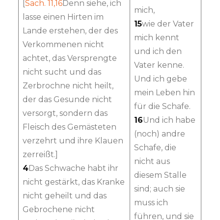
[
Sach. 11,16
Denn siehe, ich
mich,
lasse einen Hirten im
15
wie der Vater
Lande erstehen, der des
mich kennt
Verkommenen nicht
und ich den
achtet, das Versprengte
Vater kenne.
nicht sucht und das
Und ich gebe
Zerbrochne nicht heilt,
mein Leben hin
der das Gesunde nicht
für die Schafe.
versorgt, sondern das
16
Und ich habe
Fleisch des Gemästeten
(noch) andre
verzehrt und ihre Klauen
Schafe, die
zerreißt.]
nicht aus
4
Das Schwache habt ihr
diesem Stalle
nicht gestärkt, das Kranke
sind; auch sie
nicht geheilt und das
muss ich
Gebrochene nicht
führen, und sie