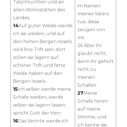
Talschluchten und an
im Namen
allen Wohnstätten des
meines Vaters
Landes.
tue, diese
14
Auf guter Weide werde
zeugen von
ich sie weiden, und auf
mir.
den hohen Bergen Israels
26 Aber ihr
wird ihre Trift sein; dort
glaubt nicht;
sollen sie lagern auf
denn ihr gehört
schöner Trift und fette
nicht zu
Weide haben auf den
meinen
Bergen Israels.
Schafen.
15
Ich selber werde meine
27
Meine
Schafe weiden, werde
Schafe hören
selber sie lagern lassen,
auf meine
spricht Gott der Herr.
Stimme, und
16
Das Verirrte werde ich
ich kenne sie,