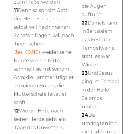
zum Fraße werden.
die Augen
11
Denn so spricht Gott
auftun?
der Herr: Siehe, ich, ich
22
Damals fand
selbst will nach meinen
in Jerusalem
Schafen fragen, will nach
das Fest der
ihnen sehen.
Tempelweihe
Jes. 40,11
Er weidet seine
statt; es war
Herde wie ein Hirte,
Winter.
sammelt sie mit seinem
23
Und Jesus
Arm; die Lämmer trägt er
ging im Tempel
an seinem Busen, die
in der Halle
Mutterschafe leitet er
Salomos
sanft.
umher.
12
Wie ein Hirte nach
24
Da
seiner Herde sieht am
umringten ihn
Tage des Unwetters,
die Juden und