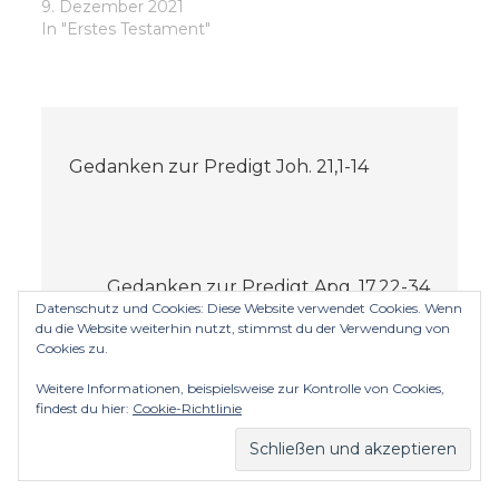
9. Dezember 2021
In "Erstes Testament"
Beitragsnavigation
Gedanken zur Predigt Joh. 21,1-14
Gedanken zur Predigt Apg. 17,22-34
Datenschutz und Cookies: Diese Website verwendet Cookies. Wenn
du die Website weiterhin nutzt, stimmst du der Verwendung von
Cookies zu.
Weitere Informationen, beispielsweise zur Kontrolle von Cookies,
findest du hier:
Cookie-Richtlinie
Kommentar verfassen