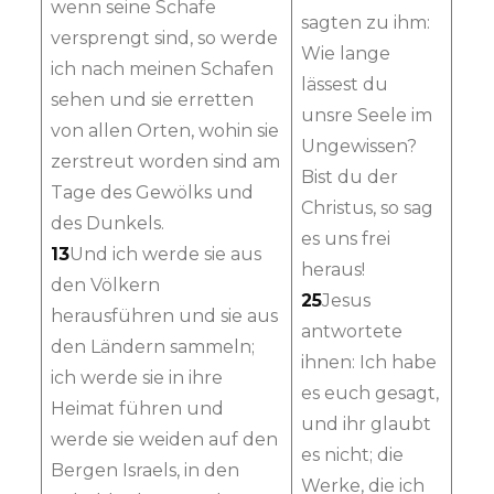
wenn seine Schafe
sagten zu ihm:
versprengt sind, so werde
Wie lange
ich nach meinen Schafen
lässest du
sehen und sie erretten
unsre Seele im
von allen Orten, wohin sie
Ungewissen?
zerstreut worden sind am
Bist du der
Tage des Gewölks und
Christus, so sag
des Dunkels.
es uns frei
13
Und ich werde sie aus
heraus!
den Völkern
25
Jesus
herausführen und sie aus
antwortete
den Ländern sammeln;
ihnen: Ich habe
ich werde sie in ihre
es euch gesagt,
Heimat führen und
und ihr glaubt
werde sie weiden auf den
es nicht; die
Bergen Israels, in den
Werke, die ich