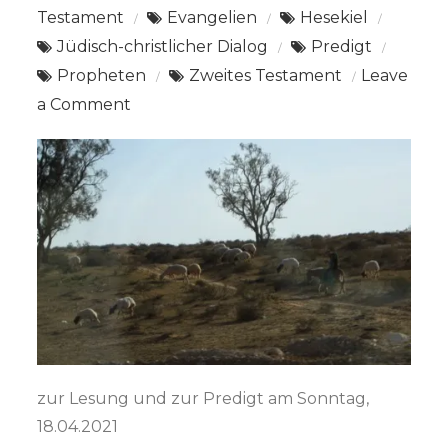
Testament
Evangelien
Hesekiel
Jüdisch-christlicher Dialog
Predigt
Propheten
Zweites Testament
Leave
on
a Comment
Der
gute
Hirte
–
Ein
Textvergleich
zur Lesung und zur Predigt am Sonntag,
18.04.2021