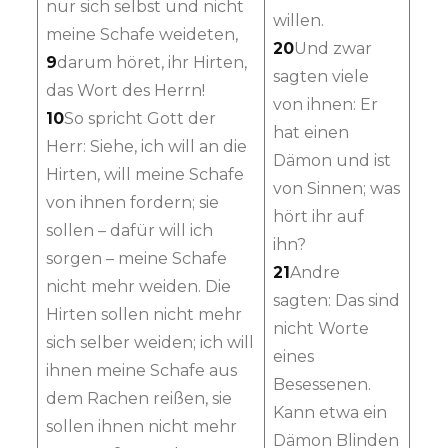
nur sich selbst und nicht
willen.
meine Schafe weideten,
20
Und zwar
9
darum höret, ihr Hirten,
sagten viele
das Wort des Herrn!
von ihnen: Er
10
So spricht Gott der
hat einen
Herr: Siehe, ich will an die
Dämon und ist
Hirten, will meine Schafe
von Sinnen; was
von ihnen fordern; sie
hört ihr auf
sollen – dafür will ich
ihn?
sorgen – meine Schafe
21
Andre
nicht mehr weiden. Die
sagten: Das sind
Hirten sollen nicht mehr
nicht Worte
sich selber weiden; ich will
eines
ihnen meine Schafe aus
Besessenen.
dem Rachen reißen, sie
Kann etwa ein
sollen ihnen nicht mehr
Dämon Blinden