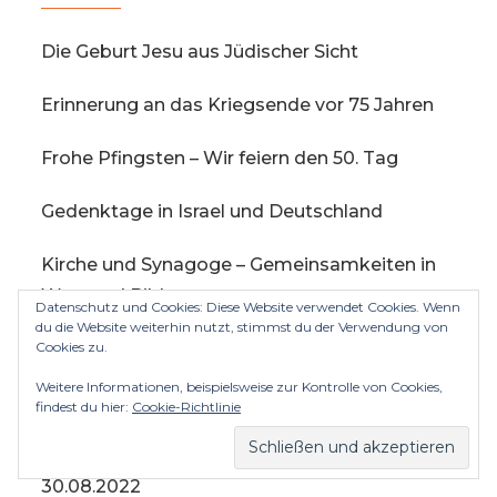
Die Geburt Jesu aus Jüdischer Sicht
Erinnerung an das Kriegsende vor 75 Jahren
Frohe Pfingsten – Wir feiern den 50. Tag
Gedenktage in Israel und Deutschland
Kirche und Synagoge – Gemeinsamkeiten in
Wort und Bild
Datenschutz und Cookies: Diese Website verwendet Cookies. Wenn
du die Website weiterhin nutzt, stimmst du der Verwendung von
Cookies zu.
Meine Beiträge im Überblick
Weitere Informationen, beispielsweise zur Kontrolle von Cookies,
Wer trägt die Binde vor den Augen?
findest du hier:
Cookie-Richtlinie
Zur Erinnerung an Ruth Lapide 8.06.1929 –
30.08.2022