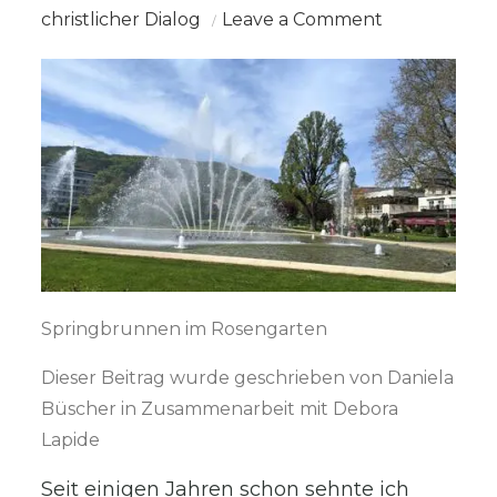
on
christlicher Dialog
Leave a Comment
Besuch
im
jüdischen
Bad
Kissingen
Springbrunnen im Rosengarten
Dieser Beitrag wurde geschrieben von Daniela
Büscher in Zusammenarbeit mit Debora
Lapide
Seit einigen Jahren schon sehnte ich