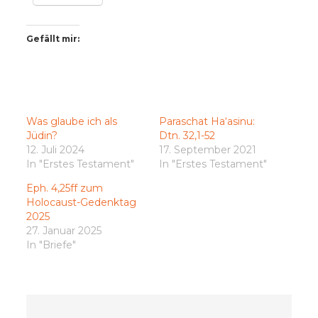
Gefällt mir:
Was glaube ich als
Paraschat Ha‘asinu:
Jüdin?
Dtn. 32,1-52
12. Juli 2024
17. September 2021
In "Erstes Testament"
In "Erstes Testament"
Eph. 4,25ff zum
Holocaust-Gedenktag
2025
27. Januar 2025
In "Briefe"
Beitragsnavigation