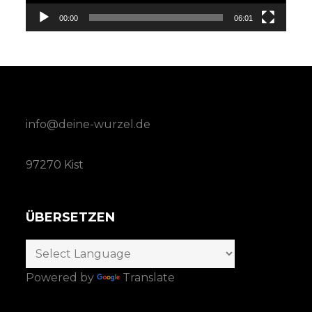
00:00
06:01
info@deine-wurzel.de
97270 Kist
ÜBERSETZEN
Powered by
Translate