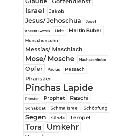
Glaube
Götzendienst
Israel
Jakob
Jesus/ Jehoschua
Josef
Martin Buber
Licht
Knecht Gottes
Menschensohn
Messias/ Maschiach
Mose/ Mosche
Nächstenliebe
Opfer
Pessach
Paulus
Pharisäer
Pinchas Lapide
Raschi
Prophet
Priester
Schabbat
Schma Israel
Schöpfung
Segen
Tempel
Sünde
Umkehr
Tora