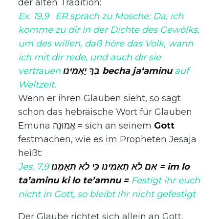
der alten Tradition:
Ex. 19,9 ER sprach zu Mosche: Da, ich
komme zu dir in der Dichte des Gewölks,
um des willen, daß höre das Volk, wann
ich mit dir rede, und auch dir sie
vertrauen
בְּךָ יַאֲמִינוּ becha ja‘aminu
auf
Weltzeit.
Wenn er ihren Glauben sieht, so sagt
schon das hebräische Wort für Glauben
Emuna אֱמוּנָה = sich an seinem
Gott
festmachen, wie es im Propheten Jesaja
heißt:
Jes. 7,9
אִם לֹא תַאֲמִינוּ כִּי לֹא תֵאָמֵנו
= im lo
ta’aminu ki lo te’amnu
=
Festigt ihr euch
nicht in Gott, so bleibt ihr nicht gefestigt
Der Glaube richtet sich allein an Gott,