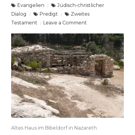
Evangelien
Jüdisch-christlicher
Dialog
Predigt
Zweites
on
Testament
Leave a Comment
Predigt
Mk.
2,1-
12
Wer
vergibt
Sünden?
Altes Haus im Bibeldorf in Nazareth