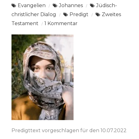
Evangelien
Johannes
Jüdisch-
christlicher Dialog
Predigt
Zweites
zu
Testament
1 Kommentar
Joh.
8,1-
11
Die
Ehebrecherin
Predigttext vorgeschlagen für den 10.07.2022