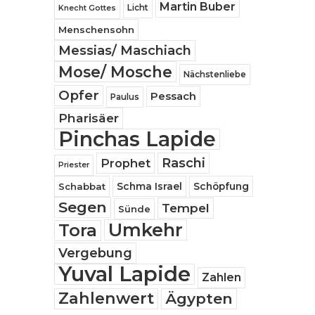
Martin Buber
Licht
Knecht Gottes
Menschensohn
Messias/ Maschiach
Mose/ Mosche
Nächstenliebe
Opfer
Pessach
Paulus
Pharisäer
Pinchas Lapide
Raschi
Prophet
Priester
Schabbat
Schma Israel
Schöpfung
Segen
Tempel
Sünde
Umkehr
Tora
Vergebung
Yuval Lapide
Zahlen
Zahlenwert
Ägypten