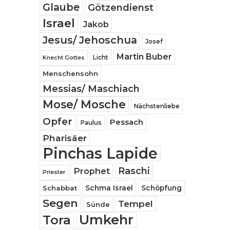
Glaube
Götzendienst
Israel
Jakob
Jesus/ Jehoschua
Josef
Martin Buber
Licht
Knecht Gottes
Menschensohn
Messias/ Maschiach
Mose/ Mosche
Nächstenliebe
Opfer
Pessach
Paulus
Pharisäer
Pinchas Lapide
Raschi
Prophet
Priester
Schabbat
Schma Israel
Schöpfung
Segen
Tempel
Sünde
Umkehr
Tora