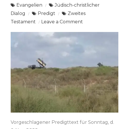
Evangelien
Jüdisch-christlicher
Dialog
Predigt
Zweites
on
Testament
Leave a Comment
Predigt
Lk.
17,20-
30
Das
Reich
Gottes
Vorgeschlagener Predigttext für Sonntag, d.