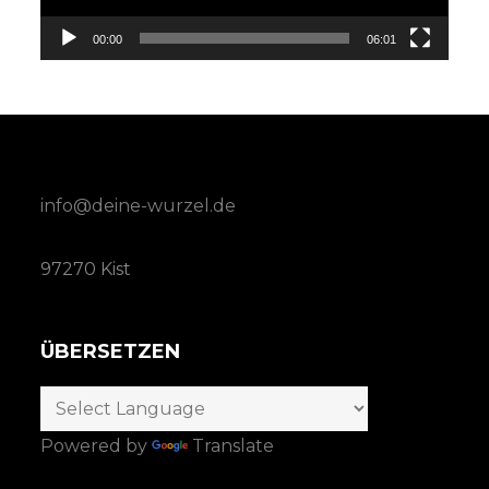
00:00
06:01
info@deine-wurzel.de
97270 Kist
ÜBERSETZEN
Powered by
Translate