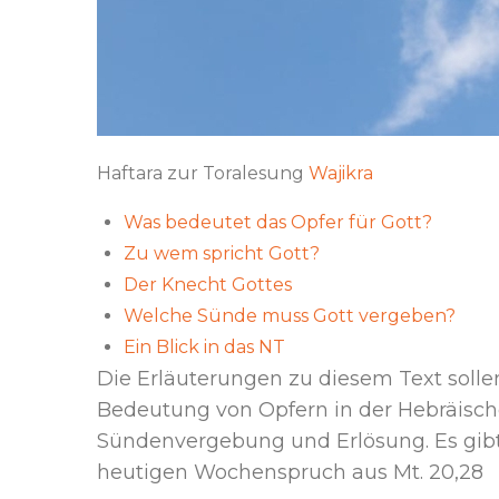
Haftara zur Toralesung
Wajikra
Was bedeutet das Opfer für Gott?
Zu wem spricht Gott?
Der Knecht Gottes
Welche Sünde muss Gott vergeben?
Ein Blick in das NT
Die Erläuterungen zu diesem Text sollen
Bedeutung von Opfern in der Hebräisch
Sündenvergebung und Erlösung. Es gibt 
heutigen Wochenspruch aus Mt. 20,28