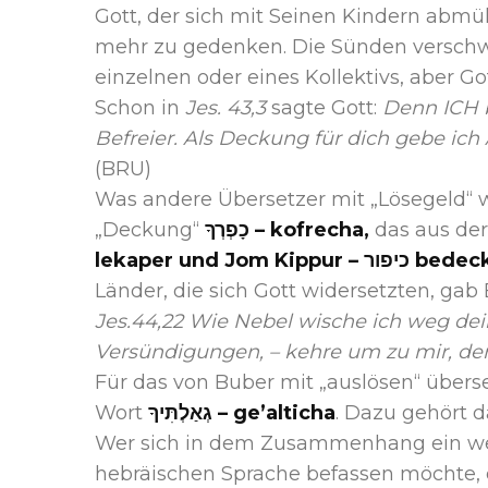
Gott, der sich mit Seinen Kindern abmüh
mehr zu gedenken. Die Sünden verschwi
einzelnen oder eines Kollektivs, aber Got
Schon in
Jes. 43,3
sagte Gott:
Denn ICH bi
Befreier. Als Deckung für dich gebe ich
(BRU)
Was andere Übersetzer mit „Lösegeld“ 
„Deckung“
כָפְרְךָ – kofrecha,
das aus der
lekaper und Jom Kippur – 
Länder, die sich Gott widersetzten, gab E
Jes.44,22 Wie Nebel wische ich weg de
Versündigungen, – kehre um zu mir, den
Für das von Buber mit „auslösen“ übers
Wort
גְאַלְתִּיךָ – ge’alticha
. Dazu gehört 
Wer sich in dem Zusammenhang ein weni
hebräischen Sprache befassen möchte, 