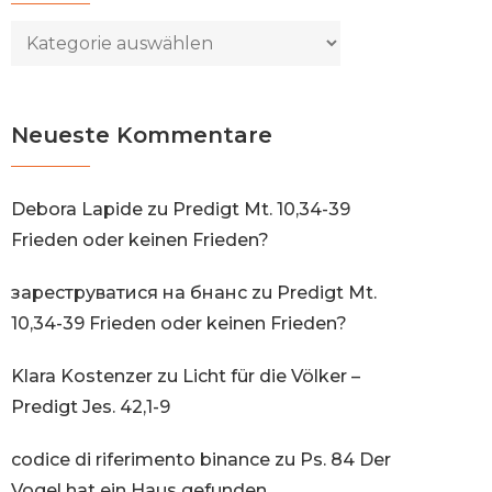
Kategorien
Neueste Kommentare
Debora Lapide
zu
Predigt Mt. 10,34-39
Frieden oder keinen Frieden?
зареструватися на бнанс
zu
Predigt Mt.
10,34-39 Frieden oder keinen Frieden?
Klara Kostenzer
zu
Licht für die Völker –
Predigt Jes. 42,1-9
codice di riferimento binance
zu
Ps. 84 Der
Vogel hat ein Haus gefunden