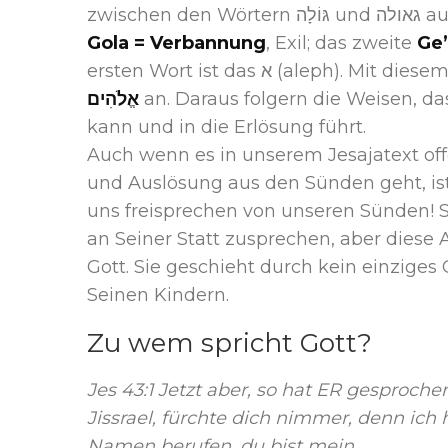
zwisc
Gola = Verbannung
, Exil; das zweite
Ge’
ersten Wort ist das א (al
אֱלֹהִים
an. Daraus folgern die Weisen, d
kann und in die Erlösung führt.
Auch wenn es in unserem Jesajatext of
und Auslösung aus den Sünden geht, ist
uns freisprechen von unseren Sünden! 
an Seiner Statt zusprechen, aber diese
Gott. Sie geschieht durch kein einziges 
Seinen Kindern.
Zu wem spricht Gott?
Jes 43:1 Jetzt aber, so hat ER gesproche
Jissrael, fürchte dich nimmer, denn ich 
Namen berufen, du bist mein.