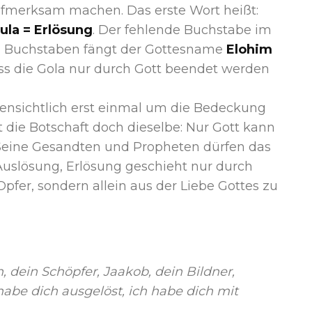
hen den Wörtern גּוֹלָה und גאולה aufmerksam machen. Das erste Wort heißt:
ula = Erlösung
. Der fehlende Buchstabe im
eph). Mit diesem Buchstaben fängt der Gottesname
Elohim
ass die Gola nur durch Gott beendet werden
fensichtlich erst einmal um die Bedeckung
 die Botschaft doch dieselbe: Nur Gott kann
Seine Gesandten und Propheten dürfen das
 Auslösung, Erlösung geschieht nur durch
Opfer, sondern allein aus der Liebe Gottes zu
n, dein Schöpfer, Jaakob, dein Bildner,
habe dich ausgelöst, ich habe dich mit