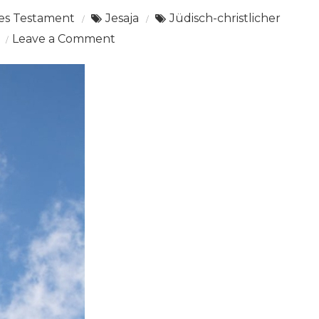
es Testament
Jesaja
Jüdisch-christlicher
on
Leave a Comment
Prophetenlesung
(Haftara)
Jesaja
43,21-
44,28