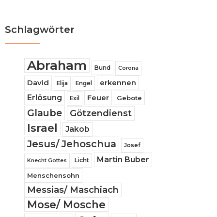
Schlagwörter
Abraham
Bund
Corona
David
erkennen
Elija
Engel
Erlösung
Feuer
Gebote
Exil
Glaube
Götzendienst
Israel
Jakob
Jesus/ Jehoschua
Josef
Martin Buber
Licht
Knecht Gottes
Menschensohn
Messias/ Maschiach
Mose/ Mosche