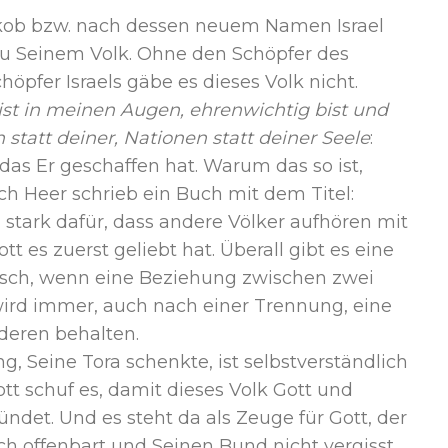
akob bzw. nach dessen neuem Namen Israel
 zu Seinem Volk. Ohne den Schöpfer des
pfer Israels gäbe es dieses Volk nicht.
ist in meinen Augen, ehrenwichtig bist und
 statt deiner, Nationen statt deiner Seele
:
, das Er geschaffen hat. Warum das so ist,
ich Heer schrieb ein Buch mit dem Titel:
h stark dafür, dass andere Völker aufhören mit
t es zuerst geliebt hat. Überall gibt es eine
tisch, wenn eine Beziehung zwischen zwei
wird immer, auch nach einer Trennung, eine
eren behalten.
, Seine Tora schenkte, ist selbstverständlich
ott schuf es, damit dieses Volk Gott und
det. Und es steht da als Zeuge für Gott, der
ch offenbart und Seinen Bund nicht vergisst.