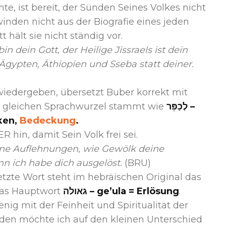
te, ist bereit, der Sünden Seines Volkes nicht
nden nicht aus der Biografie eines jeden
t hält sie nicht ständig vor.
n dein Gott, der Heilige Jissraels ist dein
 Ägypten, Äthiopien und Sseba statt deiner.
wiedergeben, übersetzt Buber korrekt mit
 gleichen Sprachwurzel stammt wie
לְכַפֵּר –
כיפור bedecken,
Bedeckung
.
R hin, damit Sein Volk frei sei.
ine Auflehnungen, wie Gewölk deine
n ich habe dich ausgelöst.
(BRU)
etzte Wort steht im hebräischen Original das
das Hauptwort
גאולה – ge’ula = Erlösung
.
g mit der Feinheit und Spiritualität der
den möchte ich auf den kleinen Unterschied