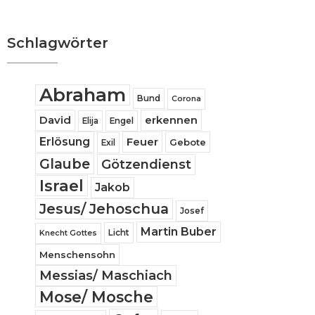
Schlagwörter
Abraham
Bund
Corona
David
erkennen
Elija
Engel
Erlösung
Feuer
Gebote
Exil
Glaube
Götzendienst
Israel
Jakob
Jesus/ Jehoschua
Josef
Martin Buber
Licht
Knecht Gottes
Menschensohn
Messias/ Maschiach
Mose/ Mosche