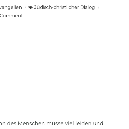
vangelien
Jüdisch-christlicher Dialog
on
a Comment
Predigt
Mk
8,31-
38
Satan,
schweig!
 Sohn des Menschen müsse viel leiden und