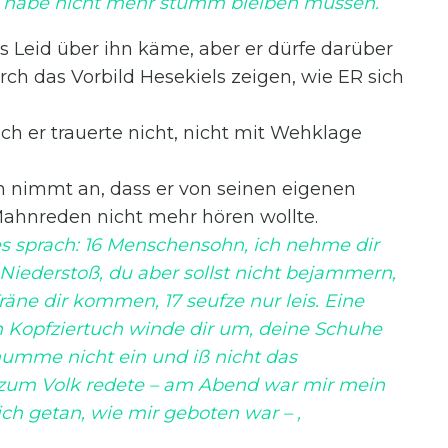
ch habe nicht mehr stumm bleiben müssen.
s Leid über ihn käme, aber er dürfe darüber
rch das Vorbild Hesekiels zeigen, wie ER sich
och er trauerte nicht, nicht mit Wehklage
n nimmt an, dass er von seinen eigenen
Mahnreden nicht mehr hören wollte.
es sprach: 16 Menschensohn, ich nehme dir
Niederstoß, du aber sollst nicht bejammern,
Träne dir kommen, 17 seufze nur leis. Eine
in Kopfziertuch winde dir um, deine Schuhe
mumme nicht ein und iß nicht das
f zum Volk redete – am Abend war mir mein
ch getan, wie mir geboten war – ,