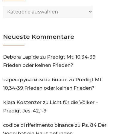
Kategorien
Neueste Kommentare
Debora Lapide
zu
Predigt Mt. 10,34-39
Frieden oder keinen Frieden?
зареструватися на бнанс
zu
Predigt Mt.
10,34-39 Frieden oder keinen Frieden?
Klara Kostenzer
zu
Licht für die Völker –
Predigt Jes. 42,1-9
codice di riferimento binance
zu
Ps. 84 Der
Vogel hat ein Haus gefunden