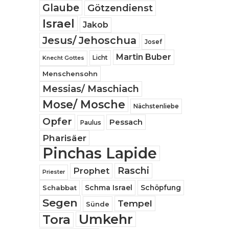
Glaube
Götzendienst
Israel
Jakob
Jesus/ Jehoschua
Josef
Martin Buber
Licht
Knecht Gottes
Menschensohn
Messias/ Maschiach
Mose/ Mosche
Nächstenliebe
Opfer
Pessach
Paulus
Pharisäer
Pinchas Lapide
Raschi
Prophet
Priester
Schabbat
Schma Israel
Schöpfung
Segen
Tempel
Sünde
Umkehr
Tora