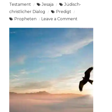
Testament
Jesaja
Jüdisch-
christlicher Dialog
Predigt
on
Propheten
Leave a Comment
Gedanken
zur
Predigt
Jesaja
40,26-
31