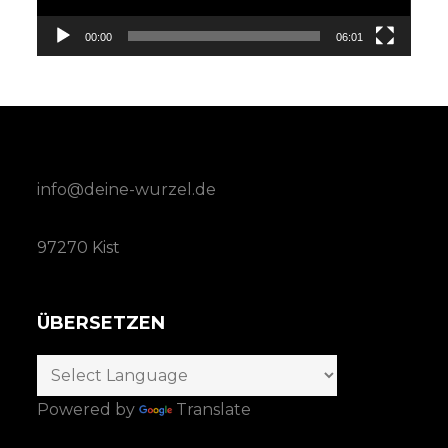
00:00
06:01
info@deine-wurzel.de
97270 Kist
ÜBERSETZEN
Powered by
Translate