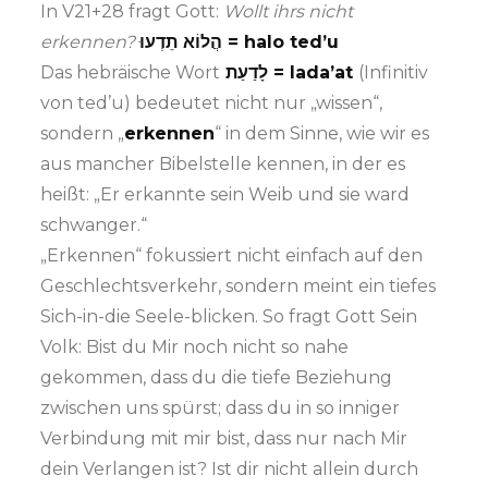
In V21+28 fragt Gott:
Wollt ihrs nicht
erkennen?
הֲלוֹא תֵדְעוּ = halo ted’u
Das hebräische Wort
לָדַעַת = lada’at
(Infinitiv
von ted’u) bedeutet nicht nur „wissen“,
sondern „
erkennen
“ in dem Sinne, wie wir es
aus mancher Bibelstelle kennen, in der es
heißt: „Er erkannte sein Weib und sie ward
schwanger.“
„Erkennen“ fokussiert nicht einfach auf den
Geschlechtsverkehr, sondern meint ein tiefes
Sich-in-die Seele-blicken. So fragt Gott Sein
Volk: Bist du Mir noch nicht so nahe
gekommen, dass du die tiefe Beziehung
zwischen uns spürst; dass du in so inniger
Verbindung mit mir bist, dass nur nach Mir
dein Verlangen ist? Ist dir nicht allein durch