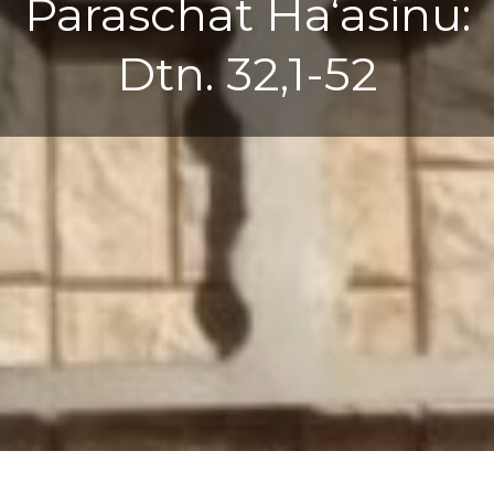
Paraschat Ha‘asinu:
Dtn. 32,1-52