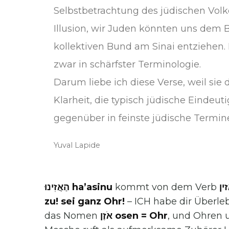
Selbstbetrachtung des jüdischen Volk
Illusion, wir Juden könnten uns de
kollektiven Bund am Sinai entziehen. 
zwar in schärfster Terminologie.
Darum liebe ich diese Verse, weil sie d
Klarheit, die typisch jüdische Eindeut
gegenüber in feinste jüdische Termine
Yuval Lapide
הַאֲזִינוּ ha’asinu
kommt von dem Verb
להאזין leha’asin
zu! sei ganz Ohr!
– ICH habe dir Überle
das Nomen
אֹזֶן osen = Ohr
, und Ohren 