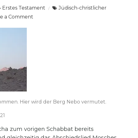
Erstes Testament
Jüdisch-christlicher
on
ve a Comment
Paraschat
Ha‘asinu:
Dtn.
32,1-
52
enommen. Hier wird der Berg Nebo vermutet.
21
scha zum vorigen Schabbat bereits
nd gleichzeitig das Abschiedslied Mosches,