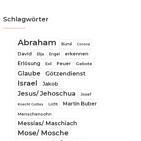
Schlagwörter
Abraham
Bund
Corona
David
erkennen
Elija
Engel
Erlösung
Feuer
Gebote
Exil
Glaube
Götzendienst
Israel
Jakob
Jesus/ Jehoschua
Josef
Martin Buber
Licht
Knecht Gottes
Menschensohn
Messias/ Maschiach
Mose/ Mosche