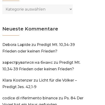
Kategorien
Neueste Kommentare
Debora Lapide
zu
Predigt Mt. 10,34-39
Frieden oder keinen Frieden?
зареструватися на бнанс
zu
Predigt Mt.
10,34-39 Frieden oder keinen Frieden?
Klara Kostenzer
zu
Licht für die Völker –
Predigt Jes. 42,1-9
codice di riferimento binance
zu
Ps. 84 Der
Vogel hat ein Haus gefunden