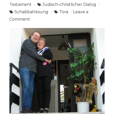
Testament
Jüdisch-christlicher Dialog
Schabbatlesung
Tora
Leave a
on
Comment
Parascha
Nasso:
Numeri
4:21
–
7:89