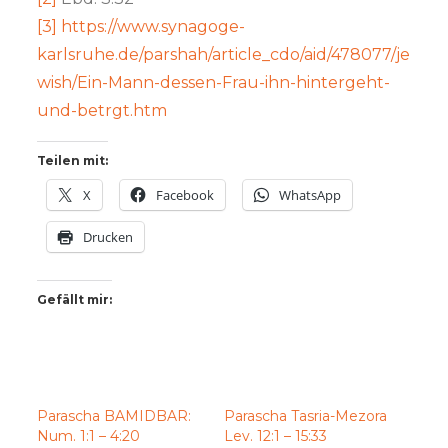
[3]
https://www.synagoge-
karlsruhe.de/parshah/article_cdo/aid/478077/je
wish/Ein-Mann-dessen-Frau-ihn-hintergeht-
und-betrgt.htm
Teilen mit:
X
Facebook
WhatsApp
Drucken
Gefällt mir:
Parascha BAMIDBAR:
Parascha Tasria-Mezora
Num. 1:1 – 4:20
Lev. 12:1 – 15:33