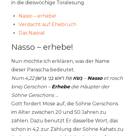
in die dieswöchige Toralesung.
Nasso – erhebe!
Verdacht auf Ehebruch
Das Nasirat
Nasso – erhebe!
Nun möchte ich erklären, was der Name
dieser Parascha bedeutet.
Num.4,22
נָשֹׂא
אֶת רֹאשׁ בְּנֵי גֵרְשׁוֹן –
Nasso
et rosch
bnej Gerschon –
Erhebe
die Häupter der
Söhne Gerschons …
Gott fordert Mose auf, die Söhne Gerschons
im Alter zwischen 20 und 50 Jahren zu
zählen. Dazu benutzt Er dasselbe Wort, das
schon in 4,2 zur Zählung der Söhne Kahats zu