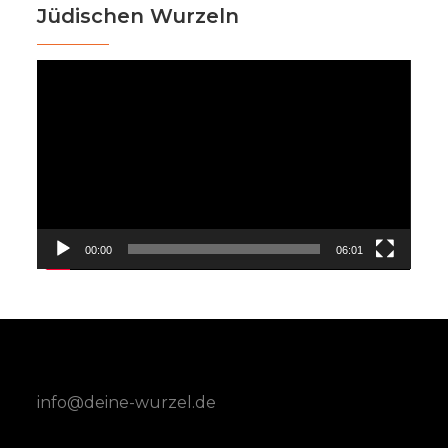
Jüdischen Wurzeln
Video-
Player
00:00
06:01
info@deine-wurzel.de