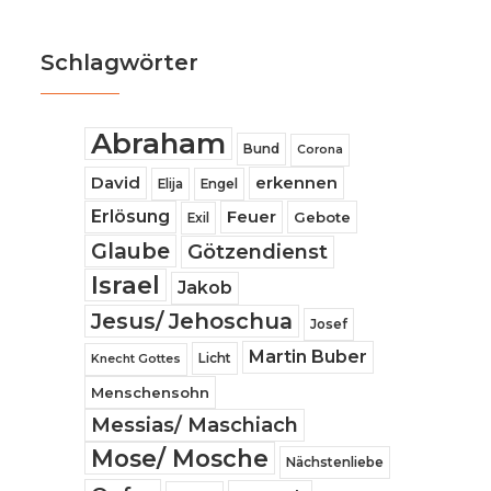
Schlagwörter
Abraham
Bund
Corona
David
erkennen
Elija
Engel
Erlösung
Feuer
Gebote
Exil
Glaube
Götzendienst
Israel
Jakob
Jesus/ Jehoschua
Josef
Martin Buber
Licht
Knecht Gottes
Menschensohn
Messias/ Maschiach
Mose/ Mosche
Nächstenliebe