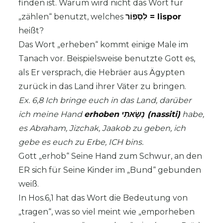
finden ist. Warum wird nicht das Wort für
„zählen“ benutzt, welches
לִסְפּוֹר = lispor
heißt?
Das Wort „erheben“ kommt einige Male im
Tanach vor. Beispielsweise benutzte Gott es,
als Er versprach, die Hebräer aus Ägypten
zurück in das Land ihrer Väter zu bringen.
Ex. 6,8 Ich bringe euch in das Land, darüber
ich meine Hand
erhoben
נָשָׂאתִי (nassiti)
habe,
es Abraham, Jizchak, Jaakob zu geben, ich
gebe es euch zu Erbe, ICH bins.
Gott „erhob“ Seine Hand zum Schwur, an den
ER sich für Seine Kinder im „Bund“ gebunden
weiß.
In Hos.6,1 hat das Wort die Bedeutung von
„tragen“, was so viel meint wie „emporheben