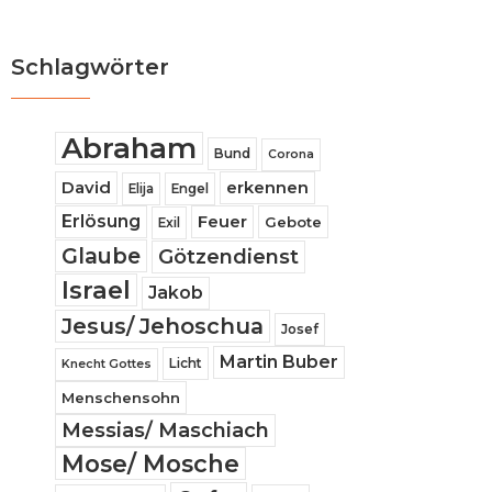
Schlagwörter
Abraham
Bund
Corona
David
erkennen
Elija
Engel
Erlösung
Feuer
Gebote
Exil
Glaube
Götzendienst
Israel
Jakob
Jesus/ Jehoschua
Josef
Martin Buber
Licht
Knecht Gottes
Menschensohn
Messias/ Maschiach
Mose/ Mosche