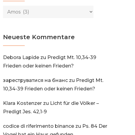
Kategorien
Neueste Kommentare
Debora Lapide
zu
Predigt Mt. 10,34-39
Frieden oder keinen Frieden?
зареструватися на бнанс
zu
Predigt Mt.
10,34-39 Frieden oder keinen Frieden?
Klara Kostenzer
zu
Licht für die Völker –
Predigt Jes. 42,1-9
codice di riferimento binance
zu
Ps. 84 Der
Vogel hat ein Haus gefunden