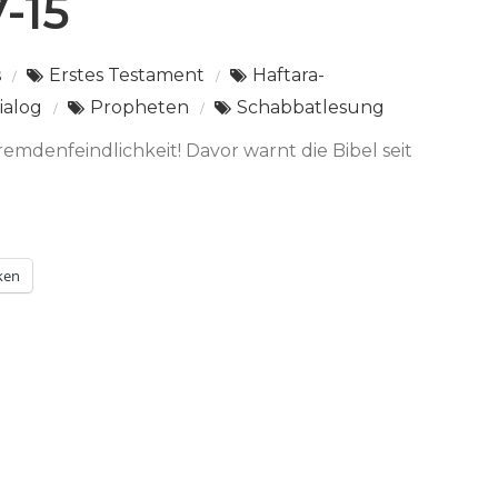
-15
s
Erstes Testament
Haftara-
ialog
Propheten
Schabbatlesung
remdenfeindlichkeit! Davor warnt die Bibel seit
ken