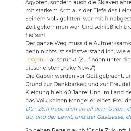
Ägypten, sondern auch die Sklavenjahre 
mit starkem Arm aus der Tiefe des Leids
Seinem Volk gelitten, war mit hinabges
Zeit gekommen war. Und schließlich bra
fließen!
Der ganze Weg muss die Aufmerksamke
denn nichts ist selbstverständlich, wie
„
Dajenu
“ ausdrückt (Zu finden unter di
dieser ersten „Fake News“).
Die Gaben werden vor Gott gebracht, um 
Grund zur Dankbarkeit und zur Freude! F
Kleidung hielt 40 Jahre! Und im Land d
das Volk keinen Mangel erleidet! Freude
Dtn. 26,11 freue dich an all dem Guten,
du, und der Lewit, und der Gastsasse, de
So gelten Regeln auch für die Zukunft, in