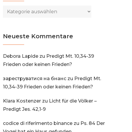
Kategorien
Neueste Kommentare
Debora Lapide
zu
Predigt Mt. 10,34-39
Frieden oder keinen Frieden?
зареструватися на бнанс
zu
Predigt Mt.
10,34-39 Frieden oder keinen Frieden?
Klara Kostenzer
zu
Licht für die Völker –
Predigt Jes. 42,1-9
codice di riferimento binance
zu
Ps. 84 Der
Vogel hat ein Haus gefunden