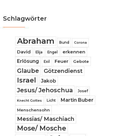
Schlagwörter
Abraham
Bund
Corona
David
erkennen
Elija
Engel
Erlösung
Feuer
Gebote
Exil
Glaube
Götzendienst
Israel
Jakob
Jesus/ Jehoschua
Josef
Martin Buber
Licht
Knecht Gottes
Menschensohn
Messias/ Maschiach
Mose/ Mosche