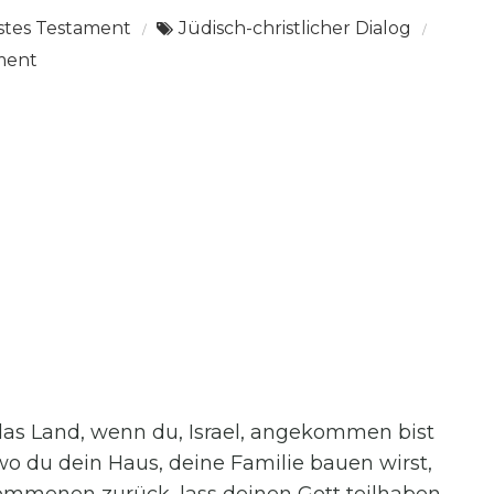
stes Testament
Jüdisch-christlicher Dialog
on
ment
Paraschat
Ki
tawo
Dtn.
26,1
–
29,8
das Land, wenn du, Israel, angekommen bist
o du dein Haus, deine Familie bauen wirst,