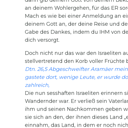
dann gib deinem Gott von deinem Beko
an deinem Wohlergehen, für das ER sor
Mach es wie bei einer Anmeldung an e
deinem Gott an, der deine Reise und d
Gabe des Dankes, indem du IHM von de
dich versorgt.
Doch nicht nur das war den Israeliten a
stellvertretend den Korb voller Früchte b
Dtn. 26,5 Abgeschweifter Aramäer mein 
gastete dort, wenige Leute, er wurde d
zahlreich,
Die nun sesshaften Israeliten erinnern 
Wandernder war. Er verließ sein Vaterl
ihm und seinen Nachkommen geben wollte
sie sich an den, der ihnen dieses Land „e
einnahm, das Land, in dem er noch nich