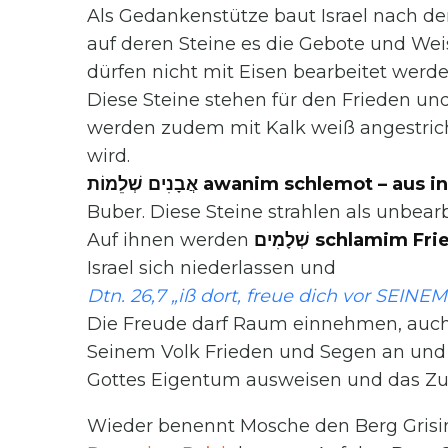
Als Gedankenstütze baut Israel nach de
auf deren Steine es die Gebote und Wei
dürfen nicht mit Eisen bearbeitet werd
Diese Steine stehen für den Frieden und 
werden zudem mit Kalk weiß angestrich
wird.
אֲבָנִים שְׁלֵמוֹת awanim schlemo
Buber. Diese Steine strahlen als unbearbeitete Stei
Auf ihnen werden
שְׁלָמִים schlamim
Israel sich niederlassen und
Dtn. 26,7 „iß dort, freue dich vor SEINEM
Die Freude darf Raum einnehmen, auch
Seinem Volk Frieden und Segen an und e
Gottes Eigentum ausweisen und das Z
Wieder benennt Mosche den Berg Grisim