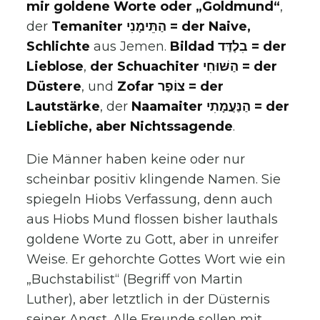
mir goldene Worte oder „Goldmund“
,
der
Temaniter הַתֵּימָנִי = der Naive,
Schlichte
aus Jemen.
Bildad בִלְדַּד = der
Lieblose
,
der Schuachiter הַשּׁוּחִי = der
Düstere
, und
Zofar צוֹפַר = der
Lautstärke
, der
Naamaiter הַנַּעֲמָתִי = der
Liebliche, aber Nichtssagende
.
Die Männer haben keine oder nur
scheinbar positiv klingende Namen. Sie
spiegeln Hiobs Verfassung, denn auch
aus Hiobs Mund flossen bisher lauthals
goldene Worte zu Gott, aber in unreifer
Weise. Er gehorchte Gottes Wort wie ein
„Buchstabilist“ (Begriff von Martin
Luther), aber letztlich in der Düsternis
seiner Angst. Alle Freunde sollen mit