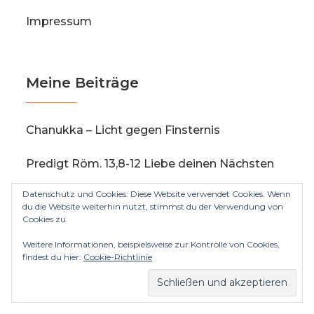
Impressum
Meine Beiträge
Chanukka – Licht gegen Finsternis
Predigt Röm. 13,8-12 Liebe deinen Nächsten
Datenschutz und Cookies: Diese Website verwendet Cookies. Wenn
Sieben Tage leben in Hütten
du die Website weiterhin nutzt, stimmst du der Verwendung von
Cookies zu.
Rosch haSchana – Fest und Tragödie der
Weitere Informationen, beispielsweise zur Kontrolle von Cookies,
Menschheit
findest du hier:
Cookie-Richtlinie
Predigt Gen. 28,10ff Die Himmelsleiter