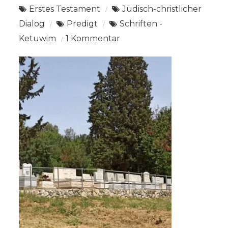
Erstes Testament
Jüdisch-christlicher
Dialog
Predigt
Schriften -
zu
Ketuwim
1 Kommentar
Predigt
Hiob
2:
Hiob,
der
Untadelige?